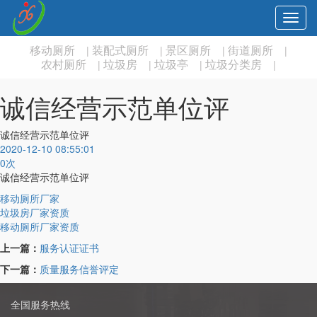
Toggl
navig
移动厕所
装配式厕所
景区厕所
街道厕所
|
|
|
|
农村厕所
垃圾房
垃圾亭
垃圾分类房
|
|
|
|
诚信经营示范单位评
诚信经营示范单位评
2020-12-10 08:55:01
0
次
诚信经营示范单位评
移动厕所厂家
垃圾房厂家资质
移动厕所厂家资质
上一篇：
服务认证证书
下一篇：
质量服务信誉评定
全国服务热线